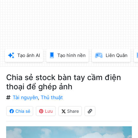
làm
đẹp
ảnh
trực
tuyến,
chèn
chữ
vào
Tạo ảnh AI
Tạo hình nền
Liên Quân
ảnh
miễn
phí
Chia sẻ stock bàn tay cầm điện
thoại để ghép ảnh
Tài nguyên
,
Thủ thuật
Chia sẻ
Lưu
Share