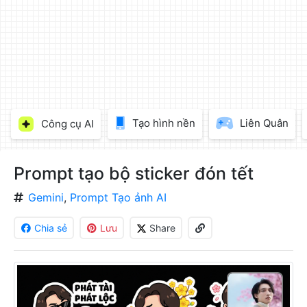
làm
đẹp
ảnh
trực
tuyến,
chèn
chữ
vào
Tạo hình nền
Liên Quân
Công cụ AI
ảnh
miễn
phí
Prompt tạo bộ sticker đón tết
Gemini
,
Prompt Tạo ảnh AI
Chia sẻ
Lưu
Share