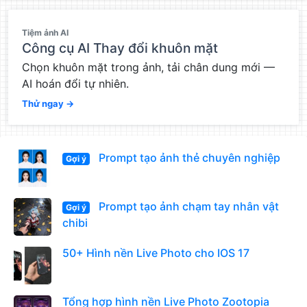
QC
Tiệm ảnh AI
Công cụ AI Thay đổi khuôn mặt
Chọn khuôn mặt trong ảnh, tải chân dung mới —
AI hoán đổi tự nhiên.
Thử ngay →
Prompt tạo ảnh thẻ chuyên nghiệp
Gợi ý
Prompt tạo ảnh chạm tay nhân vật
Gợi ý
chibi
50+ Hình nền Live Photo cho IOS 17
Tổng hợp hình nền Live Photo Zootopia