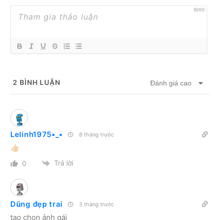
5000
2
BÌNH LUẬN
Đánh giá cao
Lelinh1975•_•
8 tháng trước
👍🏻
Trả lời
0
Dũng đẹp trai
3 tháng trước
tao chọn ảnh gái