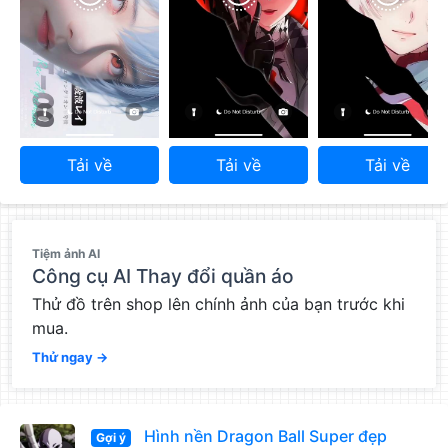
Tải về
Tải về
Tải về
QC
Tiệm ảnh AI
Công cụ AI Thay đổi quần áo
Thử đồ trên shop lên chính ảnh của bạn trước khi
mua.
Thử ngay →
Hình nền Dragon Ball Super đẹp
Gợi ý