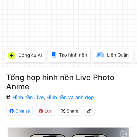
làm
đẹp
ảnh
trực
tuyến,
chèn
chữ
vào
Tạo hình nền
Liên Quân
Công cụ AI
ảnh
miễn
phí
Tổng hợp hình nền Live Photo
Anime
Hình nền Live
,
Hình nền và ảnh đẹp
Chia sẻ
Lưu
Share