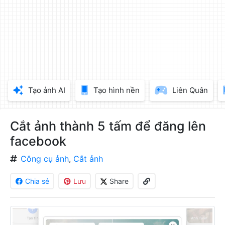
làm
đẹp
ảnh
trực
tuyến,
chèn
chữ
vào
Tạo ảnh AI
Tạo hình nền
Liên Quân
ảnh
miễn
phí
Cắt ảnh thành 5 tấm để đăng lên
facebook
Công cụ ảnh
,
Cắt ảnh
Chia sẻ
Lưu
Share