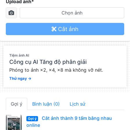
Upload ảnh*
Chọn ảnh
Cắt ảnh
QC
Tiệm ảnh AI
Công cụ AI Tăng độ phân giải
Phóng to ảnh ×2, ×4, ×8 mà không vỡ nét.
Thử ngay →
Gợi ý
Bình luận (0)
Lịch sử
Cắt ảnh thành 9 tấm bằng nhau
Gợi ý
online