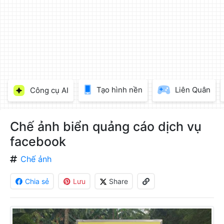
T
T
làm
đẹp
ảnh
trực
tuyến,
chèn
chữ
vào
Tạo hình nền
Liên Quân
Công cụ AI
ảnh
miễn
phí
Chế ảnh biển quảng cáo dịch vụ
facebook
Chế ảnh
Chia sẻ
Lưu
Share