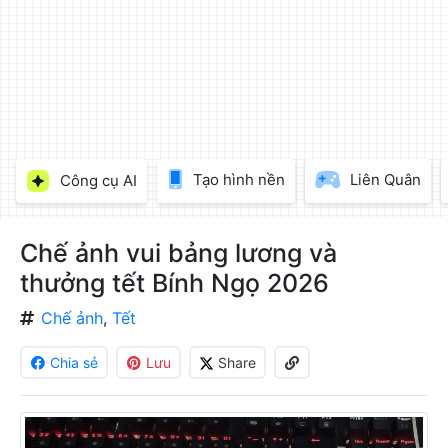
làm
đẹp
ảnh
trực
tuyến,
chèn
chữ
vào
Tạo hình nền
Liên Quân
Công cụ AI
ảnh
miễn
phí
Chế ảnh vui bảng lương và
thưởng tết Bính Ngọ 2026
Chế ảnh
,
Tết
Chia sẻ
Lưu
Share