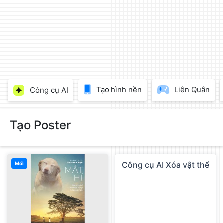
làm
đẹp
ảnh
trực
tuyến,
chèn
chữ
vào
Tạo hình nền
Liên Quân
Công cụ AI
ảnh
miễn
phí
Tạo Poster
Công cụ AI Xóa vật thể
Mới
QC