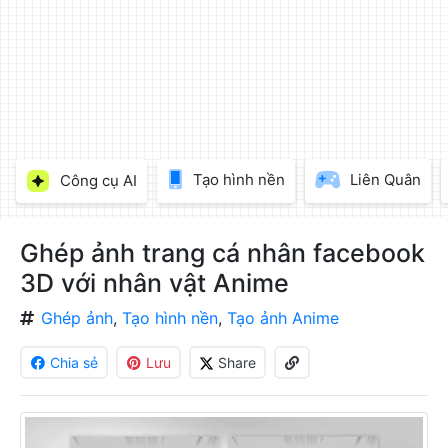
làm
đẹp
ảnh
trực
tuyến,
chèn
chữ
vào
Tạo hình nền
Liên Quân
Công cụ AI
ảnh
miễn
phí
Ghép ảnh trang cá nhân facebook
3D với nhân vật Anime
Ghép ảnh
,
Tạo hình nền
,
Tạo ảnh Anime
Chia sẻ
Lưu
Share