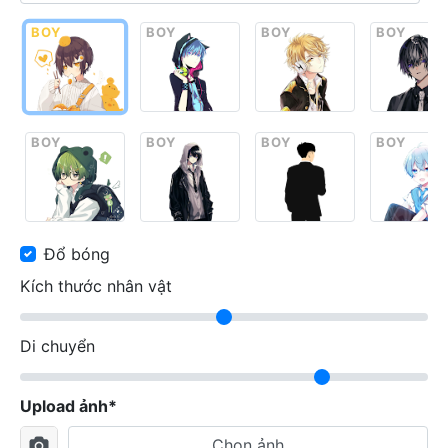
BOY
BOY
BOY
BOY
BOY
BOY
BOY
BOY
Đổ bóng
Kích thước nhân vật
Di chuyển
Upload ảnh*
Chọn ảnh