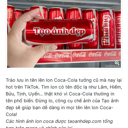
Trào lưu in tên lên lon Coca-Cola tưởng cũ mà nay lại
hot trên TikTok. Tìm lon có tên độc lạ như Lâm, Hiểm,
Bửu, Tịnh, Uyển... thật khó vì Coca-Cola thường in
tên phổ biến. Đừng lo, công cụ chế ảnh của Tạo ảnh
đẹp sẽ giúp bạn dễ dàng in mọi tên lên lon Coca-
Cola!
Các hình ảnh lon coca được taoanhdep.com tổng
hợp trên mạng và chỉnh sửa lại.