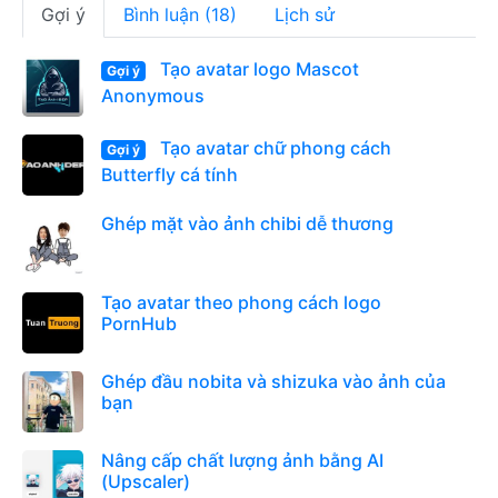
Gợi ý
Bình luận (18)
Lịch sử
Tạo avatar logo Mascot
Gợi ý
Anonymous
Tạo avatar chữ phong cách
Gợi ý
Butterfly cá tính
Ghép mặt vào ảnh chibi dễ thương
Tạo avatar theo phong cách logo
PornHub
Ghép đầu nobita và shizuka vào ảnh của
bạn
Nâng cấp chất lượng ảnh bằng AI
(Upscaler)