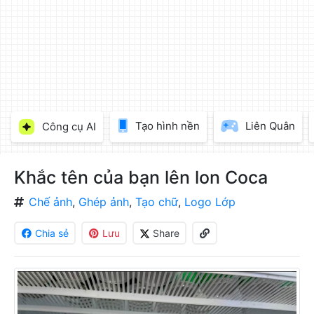
làm
đẹp
ảnh
trực
tuyến,
chèn
chữ
vào
Tạo hình nền
Liên Quân
Công cụ AI
ảnh
miễn
phí
Khắc tên của bạn lên lon Coca
Chế ảnh
,
Ghép ảnh
,
Tạo chữ
,
Logo Lớp
Chia sẻ
Lưu
Share