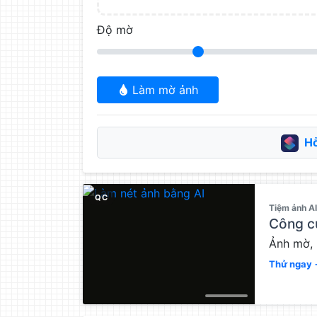
Độ mờ
Làm mờ ảnh
Hỗ
QC
Tiệm ảnh A
Công cụ
Ảnh mờ, 
Thử ngay