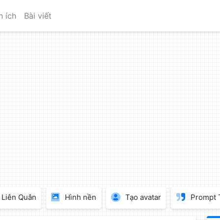
n ích
Bài viết
Liên Quân
Hình nền
Tạo avatar
Prompt 