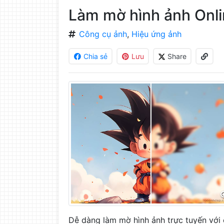
làm
Làm mờ hình ảnh Onli
đẹp
ảnh
Công cụ ảnh
,
Hiệu ứng ảnh
trực
tuyến,
Chia sẻ
Lưu
Share
chèn
chữ
vào
ảnh
miễn
phí
Dễ dàng làm mờ hình ảnh trực tuyến với c