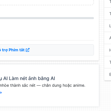
 trợ Phím tắt
I
B
 AI Làm nét ảnh bằng AI
nhòe thành sắc nét — chân dung hoặc anime.
 →