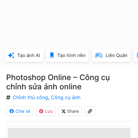
làm
đẹp
ảnh
trực
tuyến,
chèn
chữ
vào
Tạo ảnh AI
Tạo hình nền
Liên Quân
ảnh
miễn
phí
Photoshop Online – Công cụ
chỉnh sửa ảnh online
Chỉnh thủ công
,
Công cụ ảnh
Chia sẻ
Lưu
Share