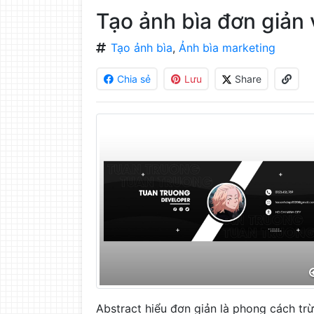
làm
Tạo ảnh bìa đơn giản
đẹp
ảnh
Tạo ảnh bìa
,
Ảnh bìa marketing
trực
tuyến,
Chia sẻ
Lưu
Share
chèn
chữ
vào
ảnh
miễn
phí
Abstract hiểu đơn giản là phong cách tr