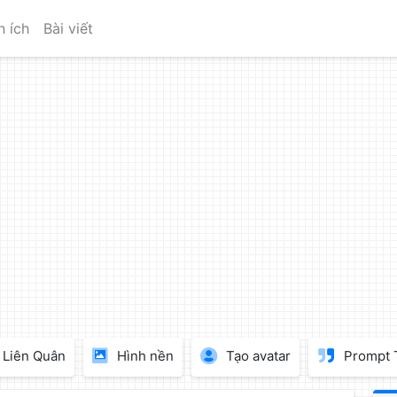
n ích
Bài viết
Liên Quân
Hình nền
Tạo avatar
Prompt 