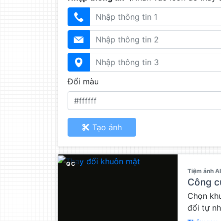
Đổi màu
Tạo ảnh
QC
Tiệm ảnh A
Công c
Chọn khu
đổi tự nh