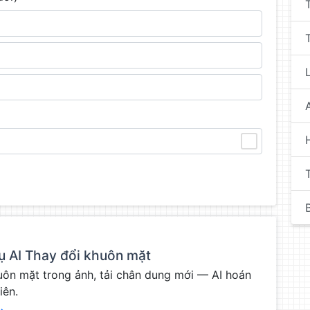
B
I
ụ AI Thay đổi khuôn mặt
ôn mặt trong ảnh, tải chân dung mới — AI hoán
iên.