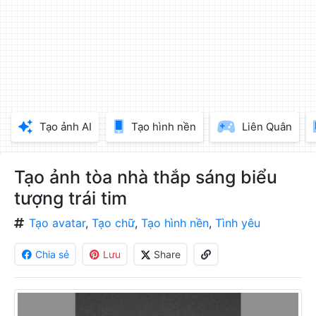
làm
đẹp
ảnh
trực
tuyến,
chèn
chữ
vào
Tạo ảnh AI
Tạo hình nền
Liên Quân
ảnh
miễn
phí
Tạo ảnh tòa nhà thắp sáng biểu
tượng trái tim
Tạo avatar
,
Tạo chữ
,
Tạo hình nền
,
Tình yêu
Chia sẻ
Lưu
Share