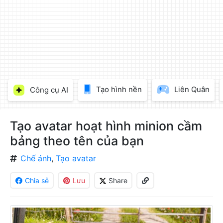
làm
đẹp
ảnh
trực
tuyến,
chèn
chữ
vào
Tạo hình nền
Liên Quân
Công cụ AI
ảnh
miễn
phí
Tạo avatar hoạt hình minion cầm
bảng theo tên của bạn
Chế ảnh
,
Tạo avatar
Chia sẻ
Lưu
Share