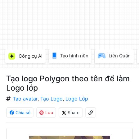
làm
đẹp
ảnh
trực
tuyến,
chèn
chữ
vào
Tạo hình nền
Liên Quân
Công cụ AI
ảnh
miễn
phí
Tạo logo Polygon theo tên để làm
Logo lớp
Tạo avatar
,
Tạo Logo
,
Logo Lớp
Chia sẻ
Lưu
Share