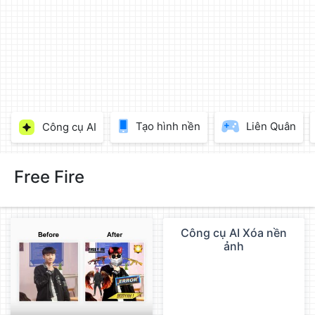
làm
đẹp
ảnh
trực
tuyến,
chèn
chữ
vào
Tạo hình nền
Liên Quân
Công cụ AI
ảnh
miễn
phí
Free Fire
Công cụ AI Xóa nền
QC
ảnh