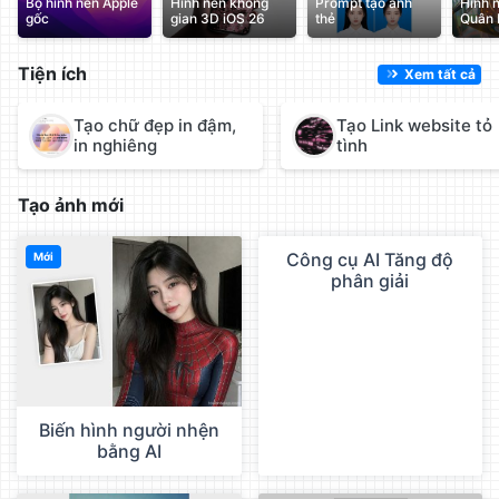
Bộ hình nền Apple
Hình nền không
Prompt tạo ảnh
Hình 
gốc
gian 3D iOS 26
thẻ
Quân 
Tiện ích
Xem tất cả
Tạo chữ đẹp in đậm,
Tạo Link website tỏ
in nghiêng
tình
Tạo ảnh mới
Công cụ AI Tăng độ
Mới
QC
phân giải
Biến hình người nhện
bằng AI