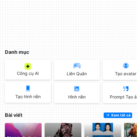
làm
đẹp
ảnh
trực
tuyến,
chèn
chữ
Danh mục
vào
ảnh
miễn
Công cụ AI
Liên Quân
Tạo avatar
phí
Tạo hình nền
Hình nền
Prompt Tạo 
Bài viết
Xem tất cả