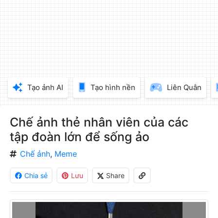
làm
đẹp
ảnh
trực
tuyến,
chèn
chữ
vào
Tạo ảnh AI
Tạo hình nền
Liên Quân
ảnh
miễn
phí
Chế ảnh thẻ nhân viên của các
tập đoàn lớn để sống ảo
Chế ảnh
,
Meme
Chia sẻ
Lưu
Share