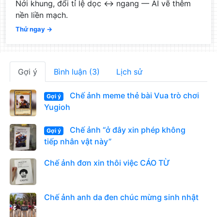
Nới khung, đổi tỉ lệ dọc ↔ ngang — AI vẽ thêm
nền liền mạch.
Thử ngay →
Gợi ý
Bình luận (3)
Lịch sử
Chế ảnh meme thẻ bài Vua trò chơi
Gợi ý
Yugioh
Chế ảnh “ở đây xin phép không
Gợi ý
tiếp nhân vật này”
Chế ảnh đơn xin thôi việc CÁO TỪ
Chế ảnh anh da đen chúc mừng sinh nhật