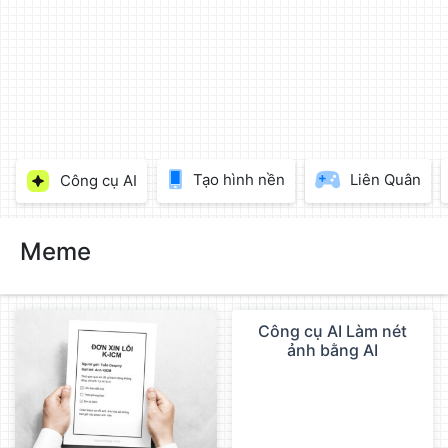
làm
đẹp
ảnh
trực
tuyến,
chèn
chữ
vào
Tạo hình nền
Liên Quân
Công cụ AI
ảnh
miễn
phí
Meme
Công cụ AI Làm nét
QC
ảnh bằng AI