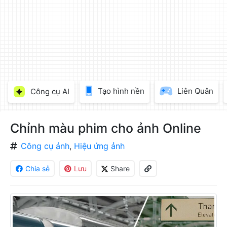
làm
đẹp
ảnh
trực
tuyến,
chèn
chữ
vào
Tạo hình nền
Liên Quân
Công cụ AI
ảnh
miễn
phí
Chỉnh màu phim cho ảnh Online
Công cụ ảnh
,
Hiệu ứng ảnh
Chia sẻ
Lưu
Share