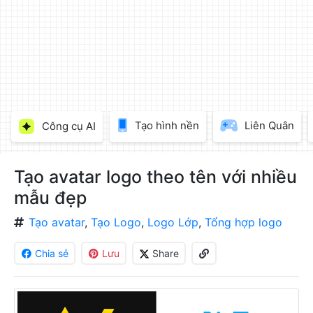
làm
đẹp
ảnh
trực
tuyến,
chèn
chữ
vào
Tạo hình nền
Liên Quân
Công cụ AI
ảnh
miễn
phí
Tạo avatar logo theo tên với nhiều
mẫu đẹp
Tạo avatar
,
Tạo Logo
,
Logo Lớp
,
Tổng hợp logo
Chia sẻ
Lưu
Share