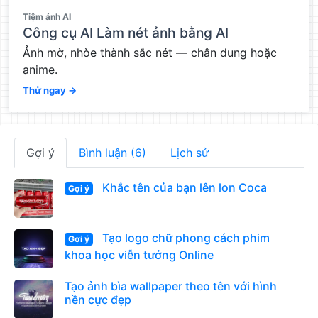
QC
Tiệm ảnh AI
Công cụ AI Làm nét ảnh bằng AI
Ảnh mờ, nhòe thành sắc nét — chân dung hoặc
anime.
Thử ngay →
Gợi ý
Bình luận (6)
Lịch sử
Khắc tên của bạn lên lon Coca
Gợi ý
Tạo logo chữ phong cách phim
Gợi ý
khoa học viễn tưởng Online
Tạo ảnh bìa wallpaper theo tên với hình
nền cực đẹp