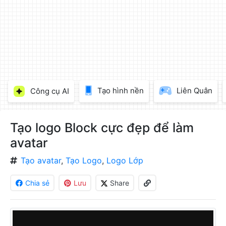
làm
đẹp
ảnh
trực
tuyến,
chèn
chữ
vào
Tạo hình nền
Liên Quân
Công cụ AI
ảnh
miễn
phí
Tạo logo Block cực đẹp để làm
avatar
Tạo avatar
,
Tạo Logo
,
Logo Lớp
Chia sẻ
Lưu
Share