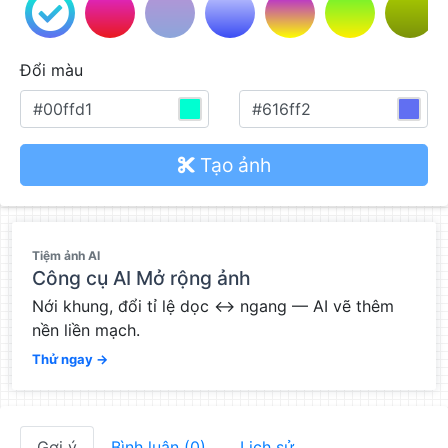
Đổi màu
Tạo ảnh
QC
Tiệm ảnh AI
Công cụ AI Mở rộng ảnh
Nới khung, đổi tỉ lệ dọc ↔ ngang — AI vẽ thêm
nền liền mạch.
Thử ngay →
Gợi ý
Bình luận (0)
Lịch sử