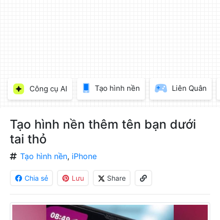
làm
đẹp
ảnh
trực
tuyến,
chèn
chữ
vào
Tạo hình nền
Liên Quân
Công cụ AI
ảnh
miễn
phí
Tạo hình nền thêm tên bạn dưới
tai thỏ
Tạo hình nền
,
iPhone
Chia sẻ
Lưu
Share