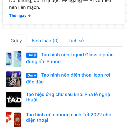
Nới khung, đổi tỉ lệ dọc ↔ ngang — AI vẽ thêm
nền liền mạch.
Thử ngay →
Gợi ý
Bình luận (0)
Lịch sử
Tạo hình nền Liquid Glass ở phần
Gợi ý
đồng hồ iPhone
Tạo hình nền điện thoại icon rơi
Gợi ý
độc đáo
Tạo hiệu ứng chữ sau khối Pha lê nghệ
thuật
Tạo hình nền phong cách Tết 2022 cho
điện thoại