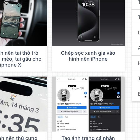
h nền tai thỏ trở
Ghép sọc xanh giả vào
i mèo, tai gấu cho
hình nền iPhone
iphone X
B
nh nền thú cưng
Tạo ảnh trang cá nhân