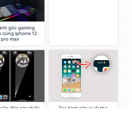
ảnh góc gaming
o cùng iphone 12
pro max
 nền đèn pin chiếu
Tạo hình nền nuôi thú
a bạn trên iPhone
cưng cho iPhone có nút
home