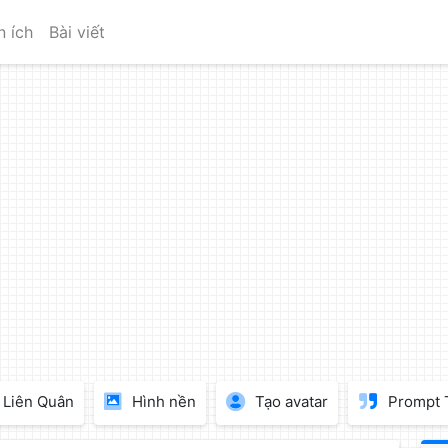
n ích
Bài viết
Liên Quân
Hình nền
Tạo avatar
Prompt 