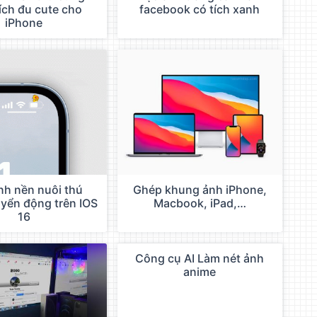
ích đu cute cho
facebook có tích xanh
iPhone
nh nền nuôi thú
Ghép khung ảnh iPhone,
yển động trên IOS
Macbook, iPad,…
16
Công cụ AI Làm nét ảnh
QC
anime