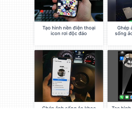
Tạo hình nền điện thoại
Ghép 
icon rơi độc đáo
sống ả
Ghép ảnh sống ảo khoe
Tạo hình
iphone 12 trên xe
hình củ
Mercedes