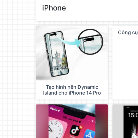
làm
iPhone
đẹp
ảnh
trực
tuyến,
Công cụ
QC
chèn
chữ
vào
ảnh
miễn
phí
Tạo hình nền Dynamic
Island cho iPhone 14 Pro