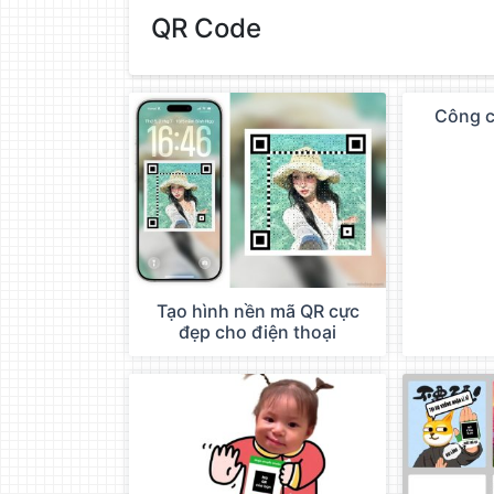
làm
QR Code
đẹp
ảnh
trực
tuyến,
Công c
QC
chèn
chữ
vào
ảnh
miễn
phí
Tạo hình nền mã QR cực
đẹp cho điện thoại