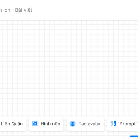
n ích
Bài viết
Liên Quân
Hình nền
Tạo avatar
Prompt 