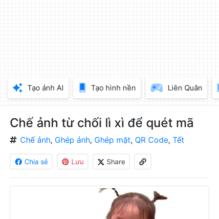
làm
đẹp
ảnh
trực
tuyến,
chèn
chữ
vào
Tạo ảnh AI
Tạo hình nền
Liên Quân
ảnh
miễn
phí
Chế ảnh từ chối lì xì để quét mã
Chế ảnh
,
Ghép ảnh
,
Ghép mặt
,
QR Code
,
Tết
Chia sẻ
Lưu
Share