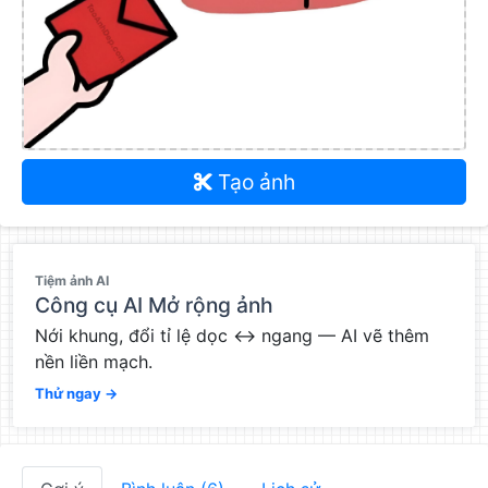
Tạo ảnh
QC
Tiệm ảnh AI
Công cụ AI Mở rộng ảnh
Nới khung, đổi tỉ lệ dọc ↔ ngang — AI vẽ thêm
nền liền mạch.
Thử ngay →