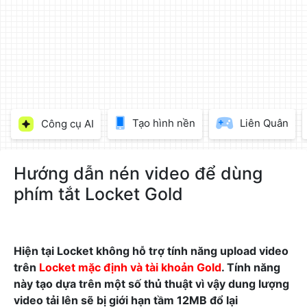
làm
đẹp
ảnh
trực
tuyến,
chèn
chữ
vào
Tạo hình nền
Liên Quân
Công cụ AI
ảnh
miễn
phí
Hướng dẫn nén video để dùng
phím tắt Locket Gold
Hiện tại Locket không hỗ trợ tính năng upload video
trên
Locket mặc định và tài khoản Gold
. Tính năng
này tạo dựa trên một số thủ thuật vì vậy dung lượng
video tải lên sẽ bị giới hạn tầm 12MB đổ lại