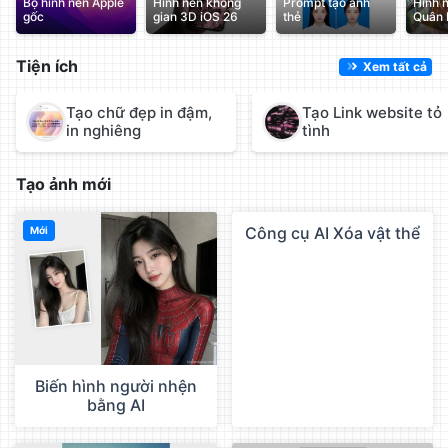
Bộ hình nền Apple
Hình nền không
Prompt tạo ảnh
Hình 
gốc
gian 3D iOS 26
thẻ
Quân 
Tiện ích
Xem tất cả
Tạo chữ đẹp in đậm,
Tạo Link website tỏ
in nghiêng
tình
Tạo ảnh mới
Công cụ AI Xóa vật thể
Mới
QC
Biến hình người nhện
bằng AI