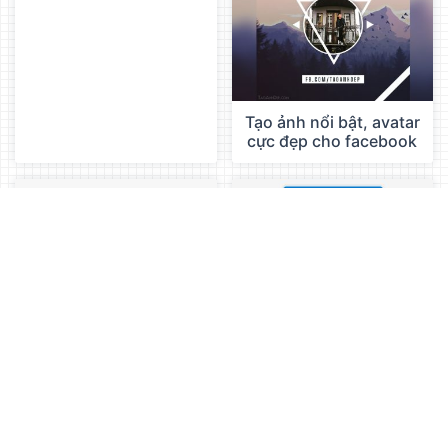
Tạo ảnh nổi bật, avatar
cực đẹp cho facebook
Tạo hình nền hiệu ứng
Công cụ tạo ảnh thẻ,
màn hình cong cho
ảnh hồ sơ nhanh
iPhone
chóng