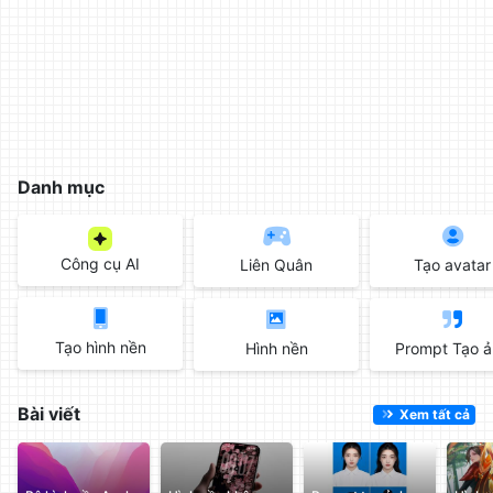
làm
đẹp
ảnh
trực
tuyến,
chèn
chữ
Danh mục
vào
ảnh
miễn
Công cụ AI
Liên Quân
Tạo avatar
phí
Tạo hình nền
Hình nền
Prompt Tạo 
Bài viết
Xem tất cả