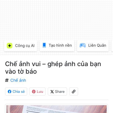
làm
đẹp
ảnh
trực
tuyến,
chèn
chữ
vào
Tạo hình nền
Liên Quân
Công cụ AI
ảnh
miễn
phí
Chế ảnh vui – ghép ảnh của bạn
vào tờ báo
Chế ảnh
Chia sẻ
Lưu
Share